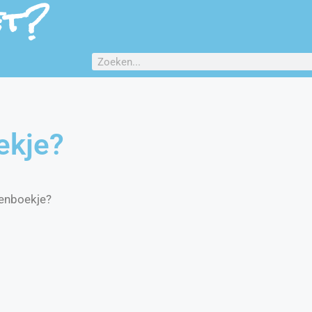
et?
ekje?
kenboekje?