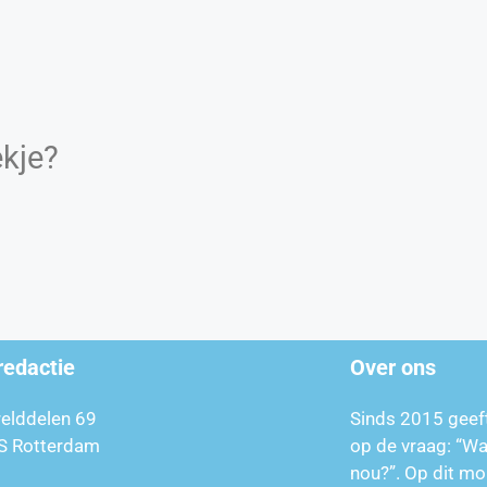
kje?
redactie
Over ons
relddelen 69
Sinds 2015 geef
S Rotterdam
op de vraag: “W
nou?”. Op dit mo