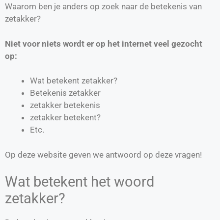
Waarom ben je anders op zoek naar de betekenis van
zetakker?
Niet voor niets wordt er op het internet veel gezocht
op:
Wat betekent zetakker?
Betekenis zetakker
zetakker betekenis
zetakker betekent?
Etc.
Op deze website geven we antwoord op deze vragen!
Wat betekent het woord
zetakker?