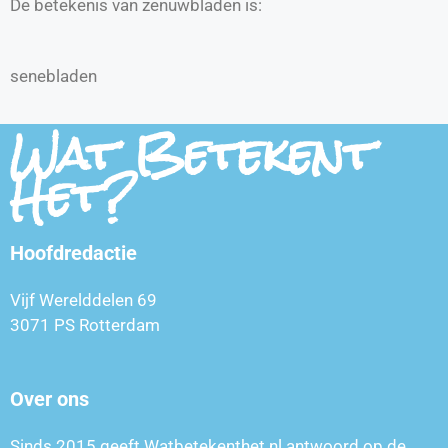
De betekenis van zenuwbladen is:
senebladen
Wat Betekent
Het?
Hoofdredactie
Vijf Werelddelen 69
3071 PS Rotterdam
Over ons
Sinds 2015 geeft Watbetekenthet.nl antwoord op de