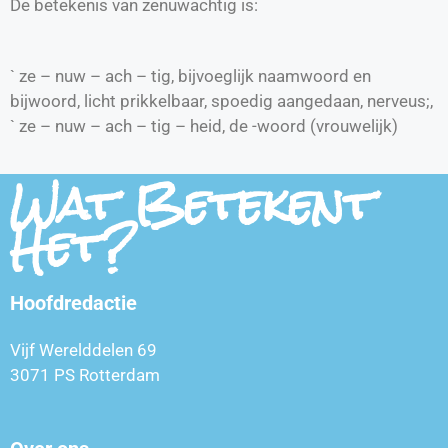
De betekenis van zenuwachtig is:
` ze – nuw – ach – tig, bijvoeglijk naamwoord en
bijwoord, licht prikkelbaar, spoedig aangedaan, nerveus;,
` ze – nuw – ach – tig – heid, de -woord (vrouwelijk)
Wat Betekent
Het?
Hoofdredactie
Vijf Werelddelen 69
3071 PS Rotterdam