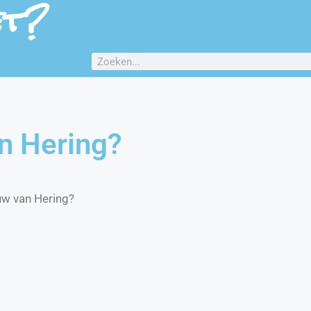
et?
n Hering?
uw van Hering?