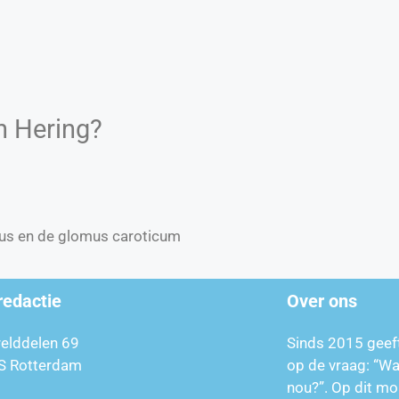
n Hering?
cus en de glomus caroticum
redactie
Over ons
relddelen 69
Sinds 2015 geef
S Rotterdam
op de vraag: “W
nou?”. Op dit mo