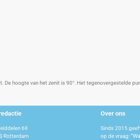
t. De hoogte van het zenit is 90°. Het tegenovergestelde punt 
redactie
Over ons
relddelen 69
Sinds 2015 geef
S Rotterdam
op de vraag: “W