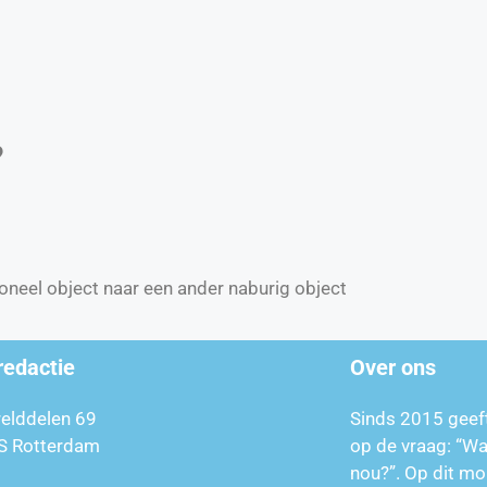
?
ioneel object naar een ander naburig object
redactie
Over ons
relddelen 69
Sinds 2015 geef
S Rotterdam
op de vraag: “W
nou?”. Op dit mo