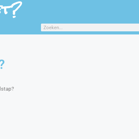
et?
?
dstap?