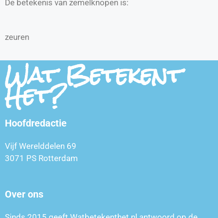
De betekenis van zemelknopen is:
zeuren
Wat Betekent
Het?
Hoofdredactie
Vijf Werelddelen 69
3071 PS Rotterdam
Over ons
Sinds 2015 geeft Watbetekenthet.nl antwoord op de