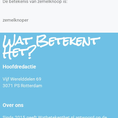
De betekenis van zemelknoop is:
zemelknoper
Wat Betekent
Het?
Hoofdredactie
Vijf Werelddelen 69
3071 PS Rotterdam
Over ons
Sinds 2015 geeft Watbetekenthet.nl antwoord op de