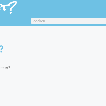
et?
?
zeker?