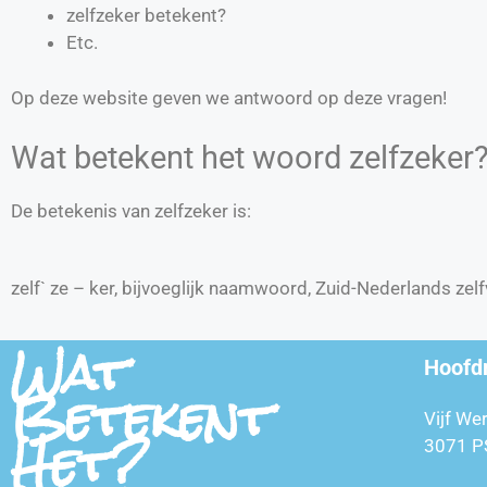
zelfzeker betekent?
Etc.
Op deze website geven we antwoord op deze vragen!
Wat betekent het woord zelfzeker
De betekenis van zelfzeker is:
zelf` ze – ker, bijvoeglijk naamwoord, Zuid-Nederlands zel
Wat
Hoofd
Betekent
Vijf We
Het?
3071 P