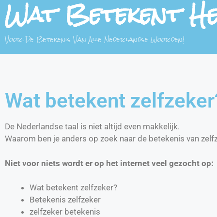
Wat Betekent H
Voor De Betekenis Van Alle Nederlandse Woorden!
Wat betekent zelfzeker
De Nederlandse taal is niet altijd even makkelijk.
Waarom ben je anders op zoek naar de betekenis van zelf
Niet voor niets wordt er op het internet veel gezocht op:
Wat betekent zelfzeker?
Betekenis zelfzeker
zelfzeker betekenis