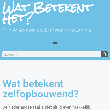
Wat Betekent
Het?
Voor De Betekenis Van Alle Nederlandse Woorden!
Wat betekent
zelfopbouwend?
De Nederlandse taal is niet altijd even makkelijk.