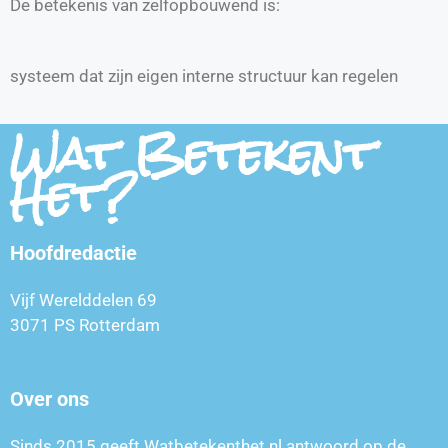
De betekenis van zelfopbouwend is:
systeem dat zijn eigen interne structuur kan regelen
Wat Betekent
Het?
Hoofdredactie
Vijf Werelddelen 69
3071 PS Rotterdam
Over ons
Sinds 2015 geeft Watbetekenthet.nl antwoord op de