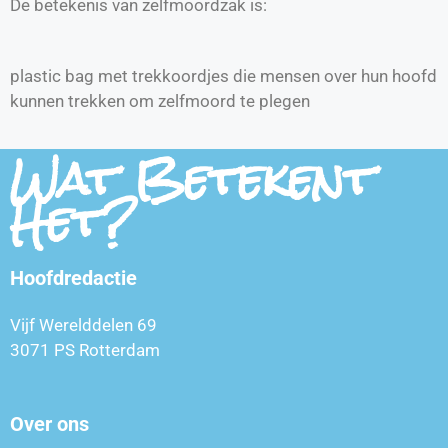
De betekenis van zelfmoordzak is:
plastic bag met trekkoordjes die mensen over hun hoofd
kunnen trekken om zelfmoord te plegen
Wat Betekent
Het?
Hoofdredactie
Vijf Werelddelen 69
3071 PS Rotterdam
Over ons