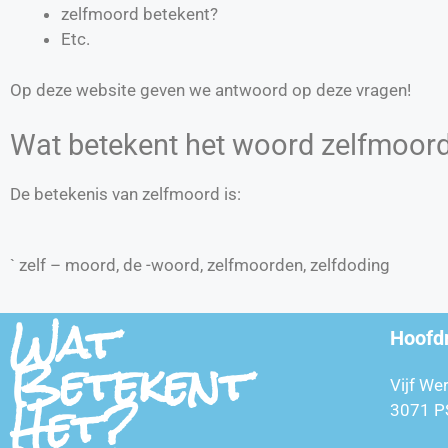
zelfmoord betekent?
Etc.
Op deze website geven we antwoord op deze vragen!
Wat betekent het woord zelfmoor
De betekenis van zelfmoord is:
` zelf – moord, de -woord, zelfmoorden, zelfdoding
Wat
Hoofd
Betekent
Vijf We
Het?
3071 P