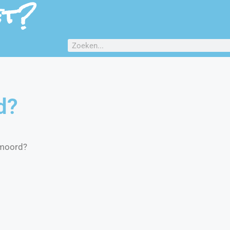
et?
d?
fmoord?