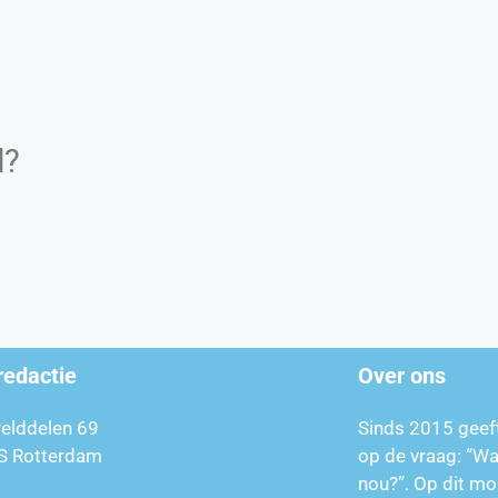
d?
redactie
Over ons
relddelen 69
Sinds 2015 geef
S Rotterdam
op de vraag: “W
nou?”. Op dit mo