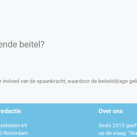
ende beitel?
r invloed van de spaankracht, waardoor de beitelslijtage gel
redactie
Over ons
relddelen 69
Sinds 2015 geef
S Rotterdam
op de vraag: “W