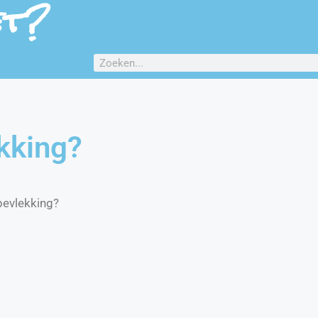
et?
kking?
bevlekking?