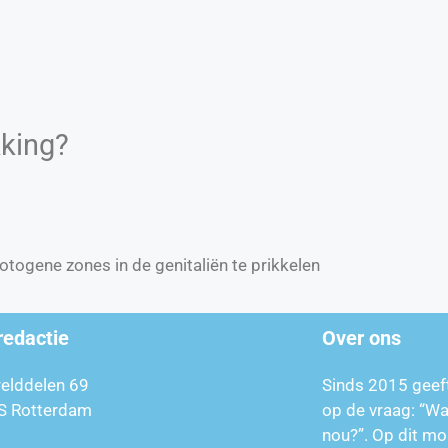
kking?
ogene zones in de genitaliën te prikkelen
redactie
Over ons
relddelen 69
Sinds 2015 geef
S Rotterdam
op de vraag: “W
nou?”. Op dit mo