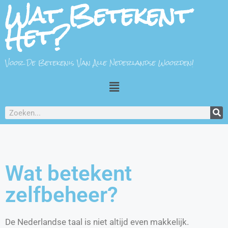
Wat Betekent
Het?
Voor De Betekenis Van Alle Nederlandse Woorden!
Wat betekent
zelfbeheer?
De Nederlandse taal is niet altijd even makkelijk.