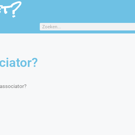
et?
ciator?
-associator?