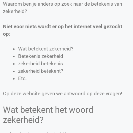
Waarom ben je anders op zoek naar de betekenis van
zekerheid?
Niet voor niets wordt er op het internet veel gezocht
op:
Wat betekent zekerheid?
Betekenis zekerheid
zekerheid betekenis
zekerheid betekent?
Etc.
Op deze website geven we antwoord op deze vragen!
Wat betekent het woord
zekerheid?