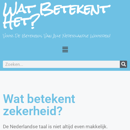
Wat Betekent
Het?
Voor De Betekenis Van Alle Nederlandse Woorden!
Wat betekent
zekerheid?
De Nederlandse taal is niet altijd even makkelijk.