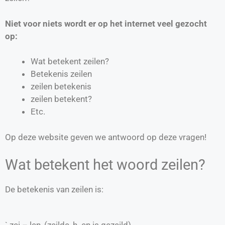
Niet voor niets wordt er op het internet veel gezocht
op:
Wat betekent zeilen?
Betekenis zeilen
zeilen betekenis
zeilen betekent?
Etc.
Op deze website geven we antwoord op deze vragen!
Wat betekent het woord zeilen?
De betekenis van zeilen is:
` zei – len, (zeilde, h. en is gezeild),