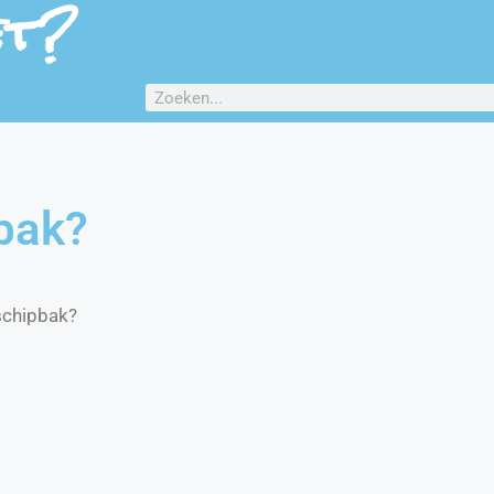
et?
bak?
schipbak?