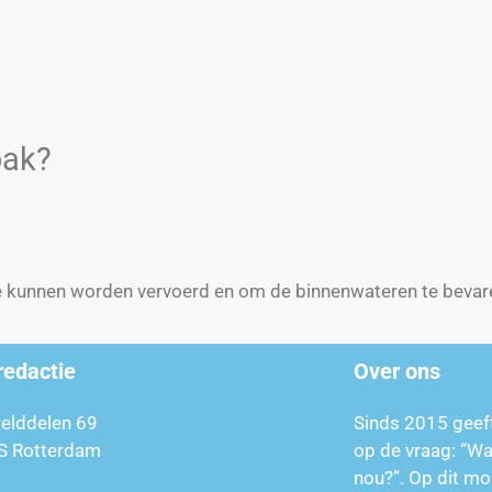
bak?
e kunnen worden vervoerd en om de binnenwateren te bevar
redactie
Over ons
relddelen 69
Sinds 2015 geef
S Rotterdam
op de vraag: “W
nou?”. Op dit mo