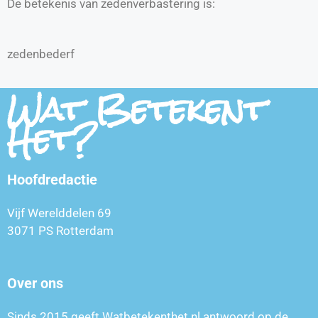
De betekenis van zedenverbastering is:
zedenbederf
Wat Betekent
Het?
Hoofdredactie
Vijf Werelddelen 69
3071 PS Rotterdam
Over ons
Sinds 2015 geeft Watbetekenthet.nl antwoord op de