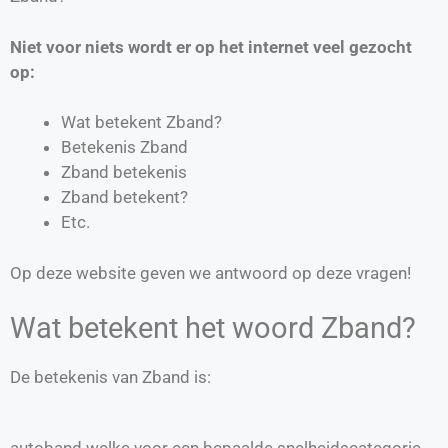
Niet voor niets wordt er op het internet veel gezocht
op:
Wat betekent Zband?
Betekenis Zband
Zband betekenis
Zband betekent?
Etc.
Op deze website geven we antwoord op deze vragen!
Wat betekent het woord Zband?
De betekenis van Zband is:
autoband welke voor een bepaalde snelheidscategorie