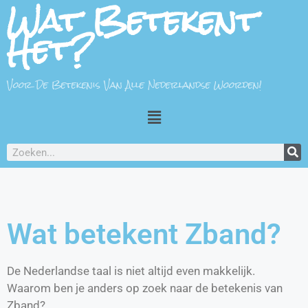
Wat Betekent
Het?
Voor De Betekenis Van Alle Nederlandse Woorden!
Wat betekent Zband?
De Nederlandse taal is niet altijd even makkelijk.
Waarom ben je anders op zoek naar de betekenis van
Zband?