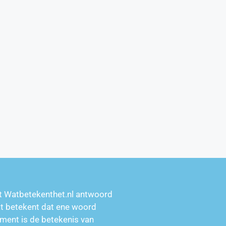
t Watbetekenthet.nl antwoord
at betekent dat ene woord
ment is de betekenis van