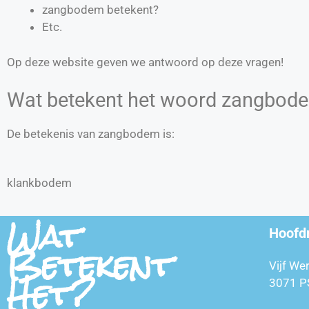
zangbodem betekent?
Etc.
Op deze website geven we antwoord op deze vragen!
Wat betekent het woord zangbod
De betekenis van zangbodem is:
klankbodem
Wat
Hoofd
Betekent
Vijf We
Het?
3071 P