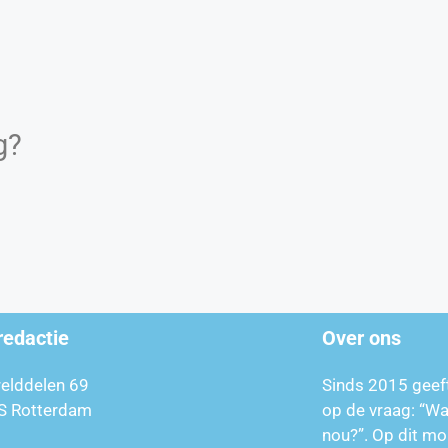
g?
redactie
Over ons
relddelen 69
Sinds 2015 geef
S Rotterdam
op de vraag: “W
nou?”. Op dit mo