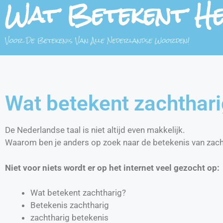
Wat Betekent H
Voor De Betekenis Van Alle Nederlandse Woorden!
Wat betekent zachthar
De Nederlandse taal is niet altijd even makkelijk.
Waarom ben je anders op zoek naar de betekenis van zach
Niet voor niets wordt er op het internet veel gezocht op:
Wat betekent zachtharig?
Betekenis zachtharig
zachtharig betekenis