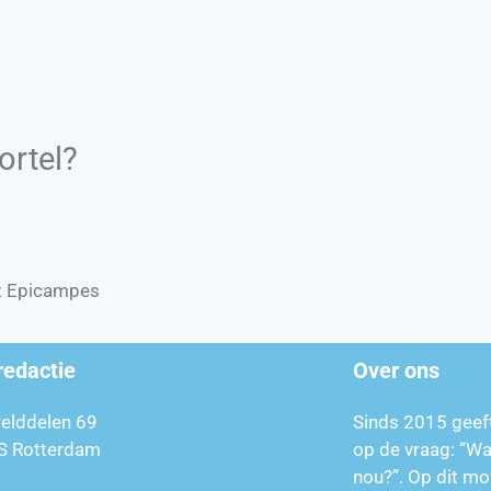
ortel?
ht Epicampes
redactie
Over ons
relddelen 69
Sinds 2015 geef
S Rotterdam
op de vraag: “W
nou?”. Op dit mo