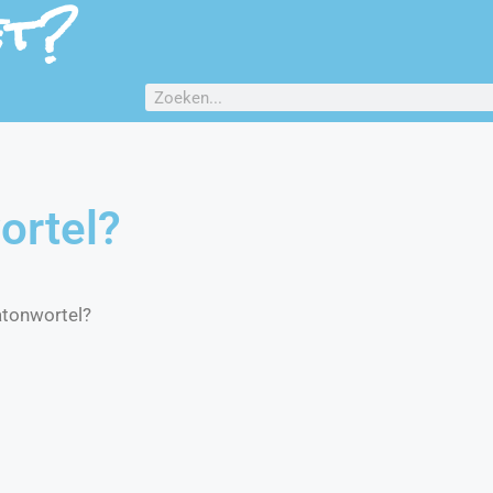
et?
ortel?
atonwortel?