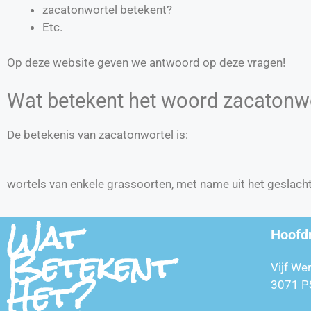
zacatonwortel betekent?
Etc.
Op deze website geven we antwoord op deze vragen!
Wat betekent het woord zacatonw
De betekenis van zacatonwortel is:
wortels van enkele grassoorten, met name uit het geslac
Wat
Hoofd
Betekent
Vijf We
Het?
3071 P