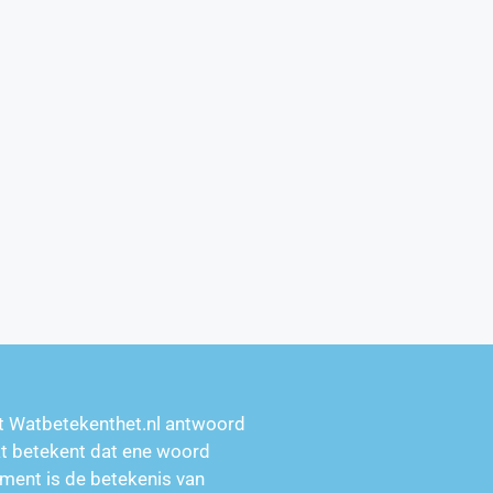
t Watbetekenthet.nl antwoord
at betekent dat ene woord
ment is de betekenis van