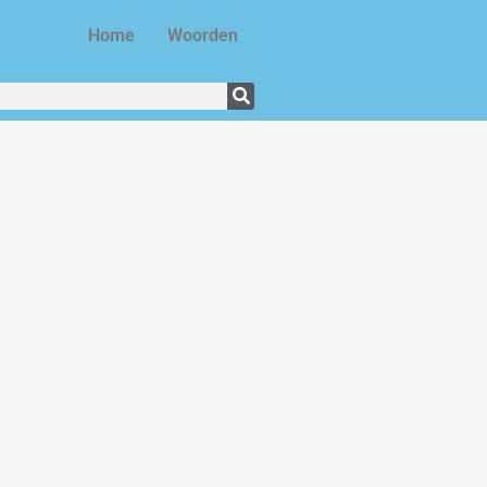
Home
Woorden