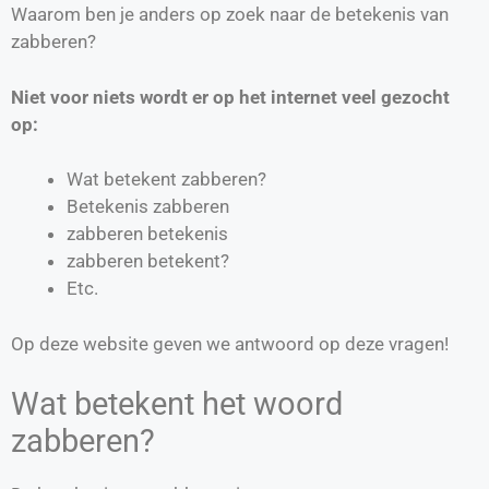
Waarom ben je anders op zoek naar de betekenis van
zabberen?
Niet voor niets wordt er op het internet veel gezocht
op:
Wat betekent zabberen?
Betekenis zabberen
zabberen betekenis
zabberen betekent?
Etc.
Op deze website geven we antwoord op deze vragen!
Wat betekent het woord
zabberen?