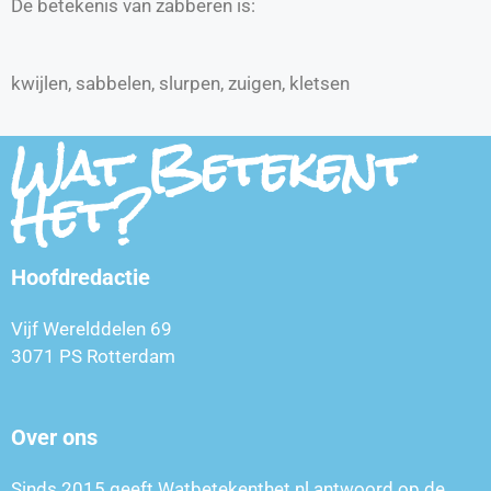
De betekenis van zabberen is:
kwijlen, sabbelen, slurpen, zuigen, kletsen
Wat Betekent
Het?
Hoofdredactie
Vijf Werelddelen 69
3071 PS Rotterdam
Over ons
Sinds 2015 geeft Watbetekenthet.nl antwoord op de