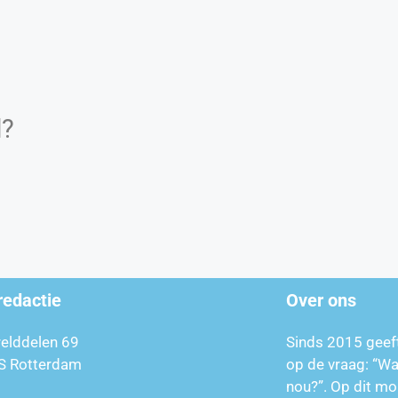
d?
redactie
Over ons
relddelen 69
Sinds 2015 geef
S Rotterdam
op de vraag: “W
nou?”. Op dit mo