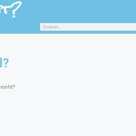
et?
d?
lhoofd?