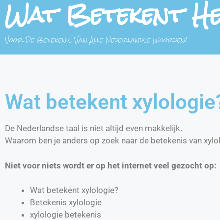
Wat Betekent H
Voor De Betekenis Van Alle Nederlandse Woorden!
Wat betekent xylologie
De Nederlandse taal is niet altijd even makkelijk.
Waarom ben je anders op zoek naar de betekenis van xylo
Niet voor niets wordt er op het internet veel gezocht op:
Wat betekent xylologie?
Betekenis xylologie
xylologie betekenis