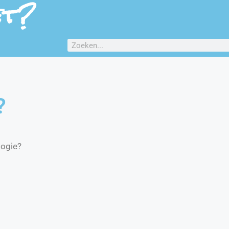
et?
?
logie?