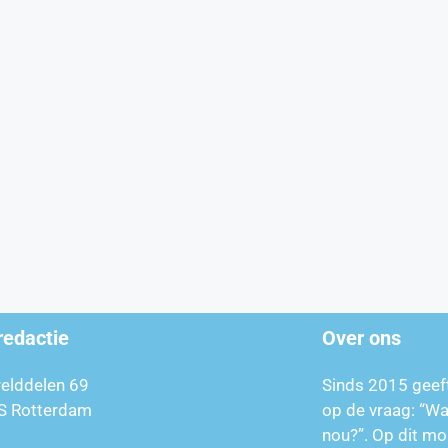
?
redactie
Over ons
relddelen 69
Sinds 2015 geef
S Rotterdam
op de vraag: “W
nou?”. Op dit mo