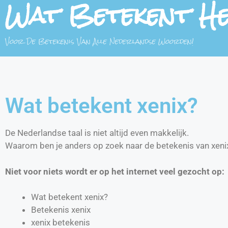
Wat Betekent H
Voor De Betekenis Van Alle Nederlandse Woorden!
Wat betekent xenix?
De Nederlandse taal is niet altijd even makkelijk.
Waarom ben je anders op zoek naar de betekenis van xeni
Niet voor niets wordt er op het internet veel gezocht op:
Wat betekent xenix?
Betekenis xenix
xenix betekenis