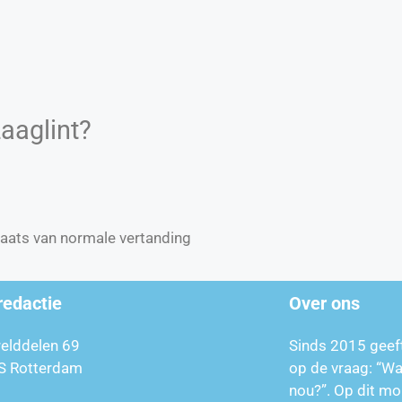
aaglint?
plaats van normale vertanding
redactie
Over ons
relddelen 69
Sinds 2015 geef
S Rotterdam
op de vraag: “W
nou?”. Op dit mo