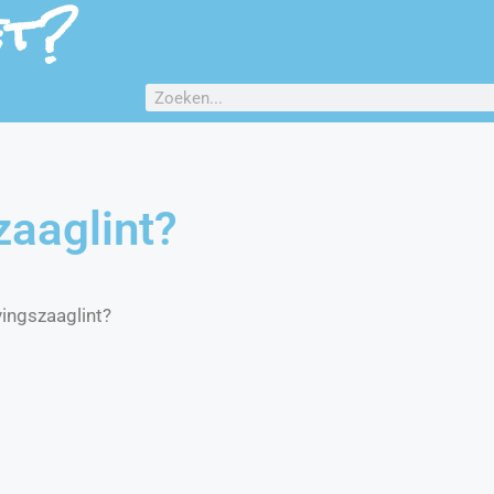
et?
zaaglint?
ingszaaglint?