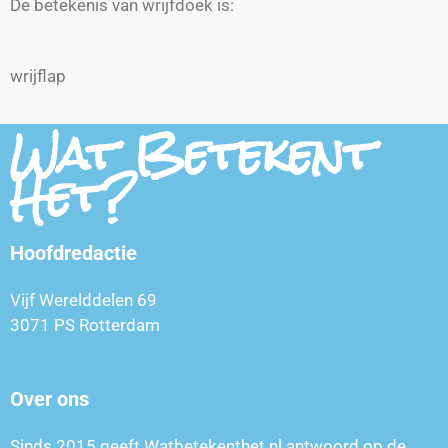
De betekenis van wrijfdoek is:
wrijflap
Wat Betekent
Het?
Hoofdredactie
Vijf Werelddelen 69
3071 PS Rotterdam
Over ons
Sinds 2015 geeft Watbetekenthet.nl antwoord op de