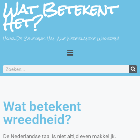
Wat Betekent
Het?
Voor De Betekenis Van Alle Nederlandse Woorden!
Wat betekent
wreedheid?
De Nederlandse taal is niet altijd even makkelijk.