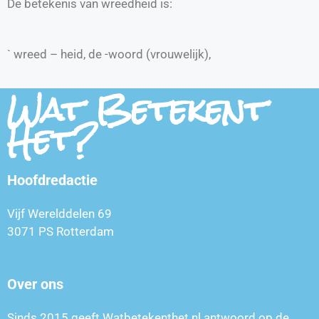
De betekenis van wreedheid is:
` wreed – heid, de -woord (vrouwelijk),
Wat Betekent
Het?
Hoofdredactie
Vijf Werelddelen 69
3071 PS Rotterdam
Over ons
Sinds 2015 geeft Watbetekenthet.nl antwoord op de