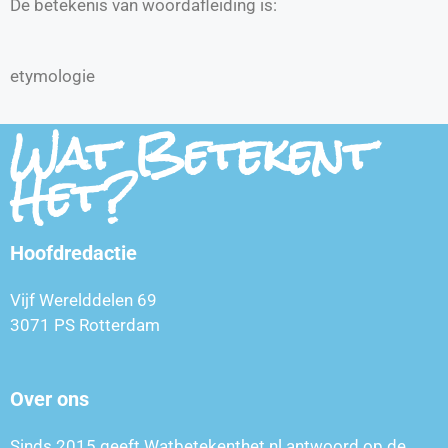
De betekenis van woordafleiding is:
etymologie
Wat Betekent
Het?
Hoofdredactie
Vijf Werelddelen 69
3071 PS Rotterdam
Over ons
Sinds 2015 geeft Watbetekenthet.nl antwoord op de