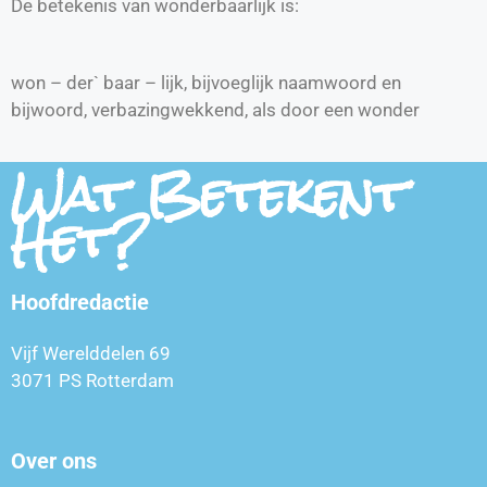
De betekenis van wonderbaarlijk is:
won – der` baar – lijk, bijvoeglijk naamwoord en
bijwoord, verbazingwekkend, als door een wonder
Wat Betekent
Het?
Hoofdredactie
Vijf Werelddelen 69
3071 PS Rotterdam
Over ons