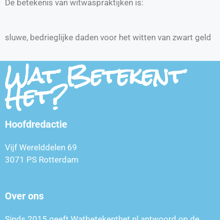
De betekenis van witwaspraktijken is:
sluwe, bedrieglijke daden voor het witten van zwart geld
Wat Betekent
Het?
Hoofdredactie
Vijf Werelddelen 69
3071 PS Rotterdam
Over ons
Sinds 2015 geeft Watbetekenthet.nl antwoord op de