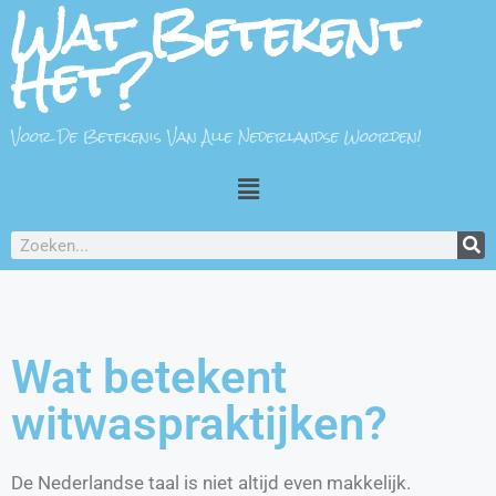
Wat Betekent
Het?
Voor De Betekenis Van Alle Nederlandse Woorden!
Wat betekent
witwaspraktijken?
De Nederlandse taal is niet altijd even makkelijk.