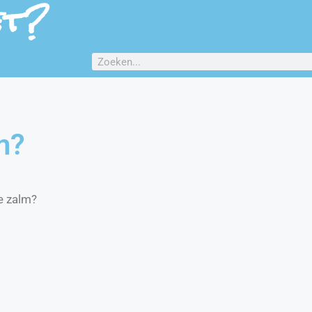
et?
m?
e zalm?