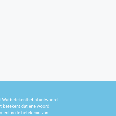
t Watbetekenthet.nl antwoord
at betekent dat ene woord
ment is de betekenis van