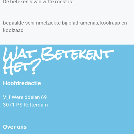
De betekenis van witte roest is:
bepaalde schimmelziekte bij bladramenas, koolraap en
koolzaad
Wat Betekent
Het?
Hoofdredactie
Vijf Werelddelen 69
3071 PS Rotterdam
Over ons