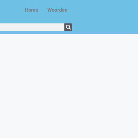
Home
Woorden