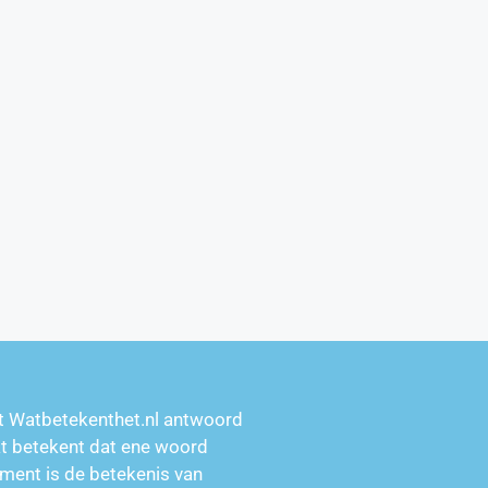
t Watbetekenthet.nl antwoord
at betekent dat ene woord
ment is de betekenis van