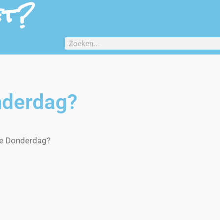
et?
nderdag?
te Donderdag?