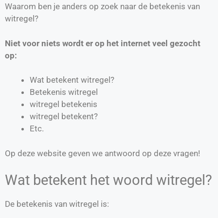
Waarom ben je anders op zoek naar de betekenis van
witregel?
Niet voor niets wordt er op het internet veel gezocht
op:
Wat betekent witregel?
Betekenis witregel
witregel betekenis
witregel betekent?
Etc.
Op deze website geven we antwoord op deze vragen!
Wat betekent het woord witregel?
De betekenis van witregel is: