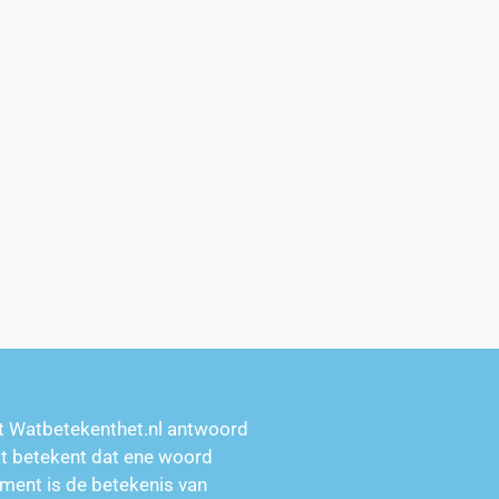
t Watbetekenthet.nl antwoord
at betekent dat ene woord
ment is de betekenis van