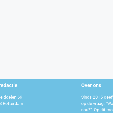
redactie
Over ons
relddelen 69
Sinds 2015 geef
S Rotterdam
op de vraag: “W
nou?”. Op dit mo