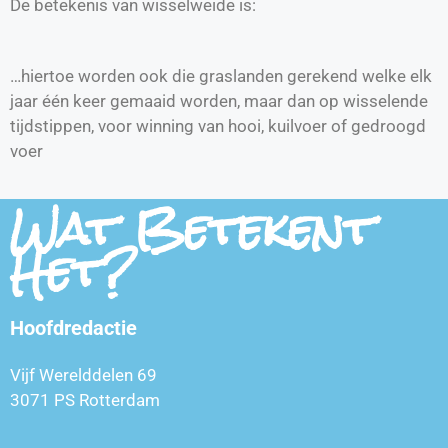
De betekenis van wisselweide is:
…hiertoe worden ook die graslanden gerekend welke elk
jaar één keer gemaaid worden, maar dan op wisselende
tijdstippen, voor winning van hooi, kuilvoer of gedroogd
voer
Wat Betekent
Het?
Hoofdredactie
Vijf Werelddelen 69
3071 PS Rotterdam