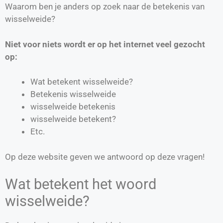
Waarom ben je anders op zoek naar de betekenis van
wisselweide?
Niet voor niets wordt er op het internet veel gezocht
op:
Wat betekent wisselweide?
Betekenis wisselweide
wisselweide betekenis
wisselweide betekent?
Etc.
Op deze website geven we antwoord op deze vragen!
Wat betekent het woord
wisselweide?