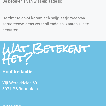
De betekenis van wisselplaatje is:
Hardmetalen of keramisch snijplaatje waarvan
achtereenvolgens verschillende snijkanten zijn te
benutten
Wat Betekent
Het?
Hoofdredactie
Vijf Werelddelen 69
3071 PS Rotterdam