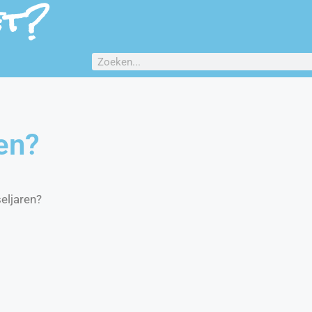
et?
en?
eljaren?