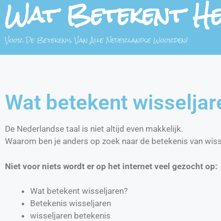
Wat Betekent H
Voor De Betekenis Van Alle Nederlandse Woorden!
Wat betekent wisseljar
De Nederlandse taal is niet altijd even makkelijk.
Waarom ben je anders op zoek naar de betekenis van wiss
Niet voor niets wordt er op het internet veel gezocht op:
Wat betekent wisseljaren?
Betekenis wisseljaren
wisseljaren betekenis