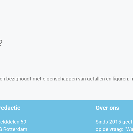
?
zich bezighoudt met eigenschappen van getallen en figuren:
redactie
Over ons
relddelen 69
Sinds 2015 geef
S Rotterdam
op de vraag: “W