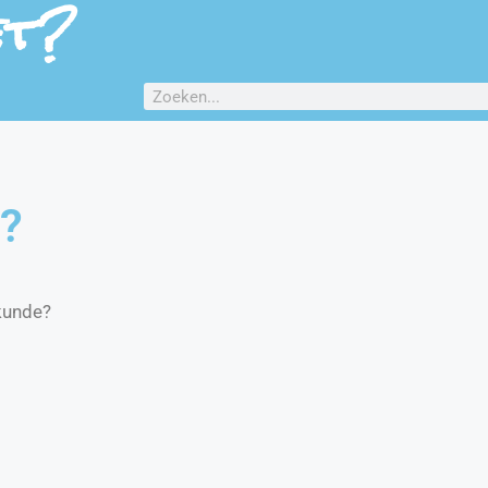
et?
e?
kunde?