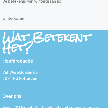
De betekenis van wintergraan is:
winterkoren
Wat Betekent
Het?
Hoofdredactie
Vijf Werelddelen 69
3071 PS Rotterdam
Over ons
Sinds 2015 geeft Watbetekenthet.nl antwoord op de