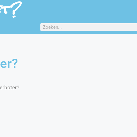
et?
er?
erboter?