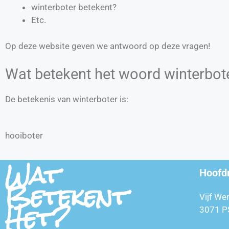
winterboter betekent?
Etc.
Op deze website geven we antwoord op deze vragen!
Wat betekent het woord winterbot
De betekenis van winterboter is:
hooiboter
Wat
Hoofd
Betekent
Vijf We
Het?
3071 P