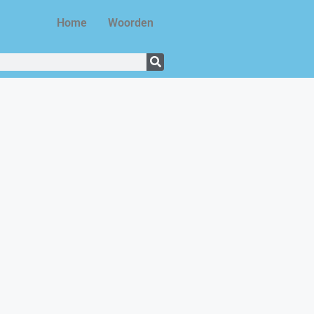
Home
Woorden