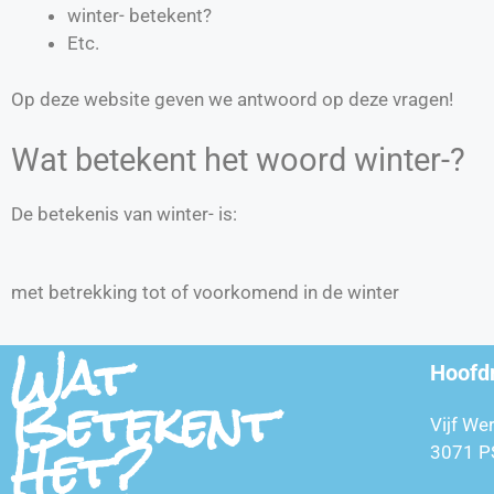
winter- betekent?
Etc.
Op deze website geven we antwoord op deze vragen!
Wat betekent het woord winter-?
De betekenis van winter- is:
met betrekking tot of voorkomend in de winter
Wat
Hoofd
Betekent
Vijf We
Het?
3071 P