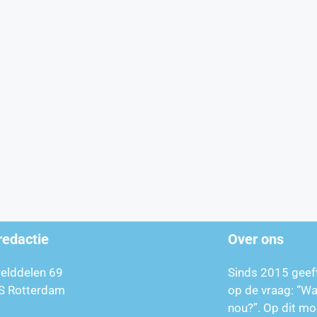
redactie
Over ons
relddelen 69
Sinds 2015 geef
S Rotterdam
op de vraag: “W
nou?”. Op dit mo