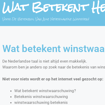
Wat Betekent H
Voor De Betekenis Van Alle Nederlandse Woorden!
Wat betekent winstwa
De Nederlandse taal is niet altijd even makkelijk.
Waarom ben je anders op zoek naar de betekenis van wi
Niet voor niets wordt er op het internet veel gezocht op:
Wat betekent winstwaarschuwing?
Betekenis winstwaarschuwing
winstwaarschuwing betekenis