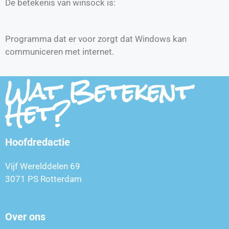
De betekenis van winsock is:
Programma dat er voor zorgt dat Windows kan
communiceren met internet.
Wat Betekent
Het?
Hoofdredactie
Vijf Werelddelen 69
3071 PS Rotterdam
Over ons