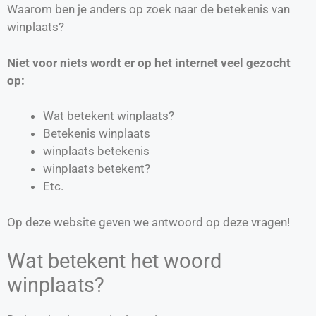
Waarom ben je anders op zoek naar de betekenis van
winplaats?
Niet voor niets wordt er op het internet veel gezocht
op:
Wat betekent winplaats?
Betekenis winplaats
winplaats betekenis
winplaats betekent?
Etc.
Op deze website geven we antwoord op deze vragen!
Wat betekent het woord
winplaats?