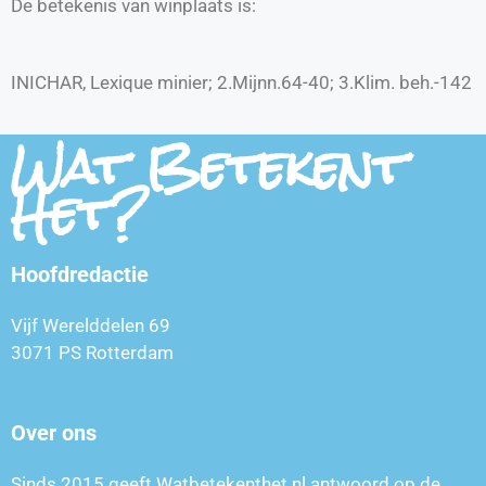
De betekenis van winplaats is:
INICHAR, Lexique minier; 2.Mijnn.64-40; 3.Klim. beh.-142
Wat Betekent
Het?
Hoofdredactie
Vijf Werelddelen 69
3071 PS Rotterdam
Over ons
Sinds 2015 geeft Watbetekenthet.nl antwoord op de